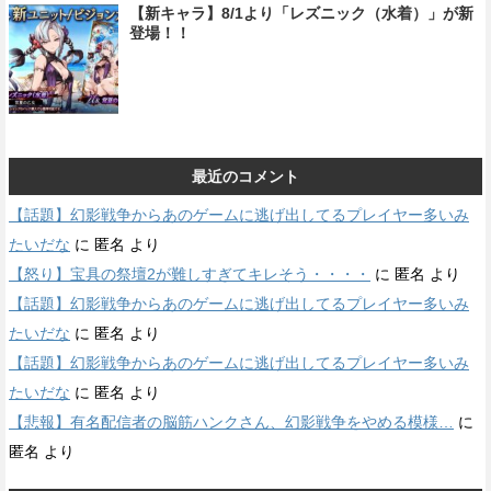
【新キャラ】8/1より「レズニック（水着）」が新
登場！！
最近のコメント
【話題】幻影戦争からあのゲームに逃げ出してるプレイヤー多いみ
たいだな
に
匿名
より
【怒り】宝具の祭壇2が難しすぎてキレそう・・・・
に
匿名
より
【話題】幻影戦争からあのゲームに逃げ出してるプレイヤー多いみ
たいだな
に
匿名
より
【話題】幻影戦争からあのゲームに逃げ出してるプレイヤー多いみ
たいだな
に
匿名
より
【悲報】有名配信者の脳筋ハンクさん、幻影戦争をやめる模様…
に
匿名
より