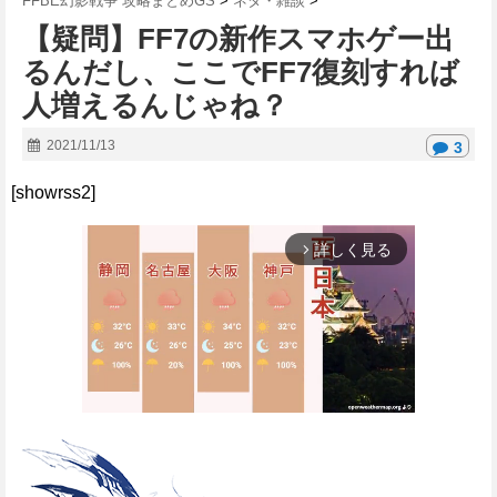
FFBE幻影戦争 攻略まとめGS
>
ネタ・雑談
>
【疑問】FF7の新作スマホゲー出
るんだし、ここでFF7復刻すれば
人増えるんじゃね？
2021/11/13
3
[showrss2]
詳しく見る
arrow_forward_ios
M
u