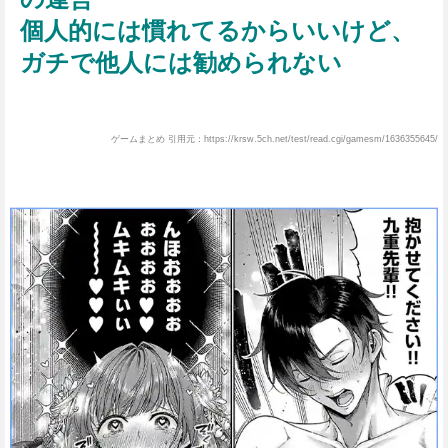
個人的には慣れてるからいいけど、
ガチで他人には勧められない
ゲームまとめ 引用元：https://krsw.5ch.net/test/read.cgi/gamesm/1636355645/