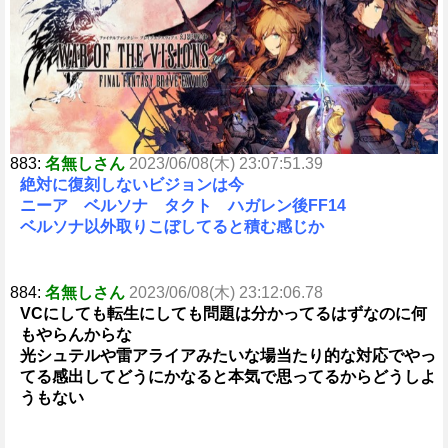
e
883:
名無しさん
2023/06/08(木) 23:07:51.39
絶対に復刻しないビジョンは今
ニーア ベルソナ タクト ハガレン後FF14
ベルソナ以外取りこぼしてると積む感じか
884:
名無しさん
2023/06/08(木) 23:12:06.78
VCにしても転生にしても問題は分かってるはずなのに何
もやらんからな
光シュテルや雷アライアみたいな場当たり的な対応でやっ
てる感出してどうにかなると本気で思ってるからどうしよ
うもない