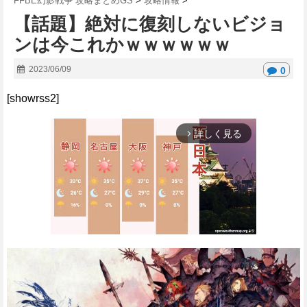
FFBE幻影戦争 攻略まとめGS
>
攻略情報
>
【話題】絶対に復刻しないビジョ
ンは今これかｗｗｗｗｗｗ
2023/06/09
0
[showrss2]
詳しく見る
arrow_forward_ios
M
u
t