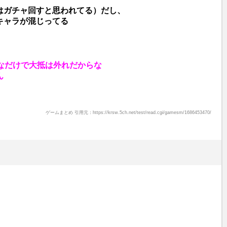
はガチャ回すと思われてる）だし、
キャラが混じってる
なだけで大抵は外れだからな
ん
ゲームまとめ 引用元：https://krsw.5ch.net/test/read.cgi/gamesm/1686453470/