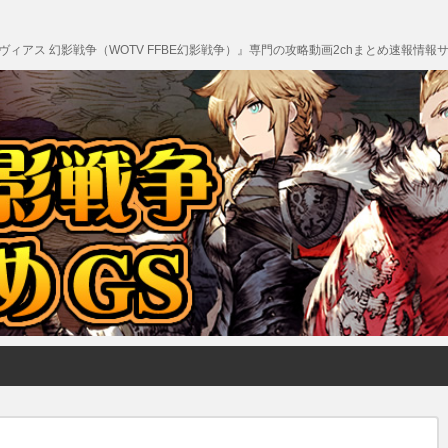
エクスヴィアス 幻影戦争（WOTV FFBE幻影戦争）』専門の攻略動画2chまとめ速報情報