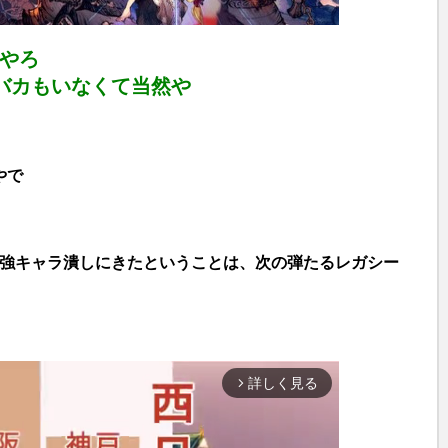
のやろ
バカもいなくて当然や
やで
3の強キャラ潰しにきたということは、次の弾たるレガシー
詳しく見る
arrow_forward_ios