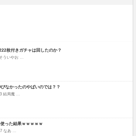
222枚付きガチャは回したのか？
.50 そういやお …
伸びなかったのやばいのでは？？
.33 結局魔 …
に使った結果ｗｗｗｗｗ
.67 なあ …