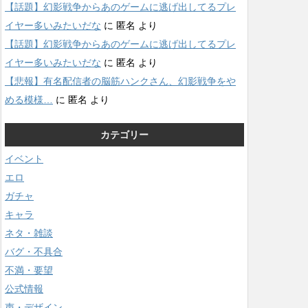
【話題】幻影戦争からあのゲームに逃げ出してるプレ
イヤー多いみたいだな
に
匿名
より
【話題】幻影戦争からあのゲームに逃げ出してるプレ
イヤー多いみたいだな
に
匿名
より
【悲報】有名配信者の脳筋ハンクさん、幻影戦争をや
める模様…
に
匿名
より
カテゴリー
イベント
エロ
ガチャ
キャラ
ネタ・雑談
バグ・不具合
不満・要望
公式情報
声・デザイン