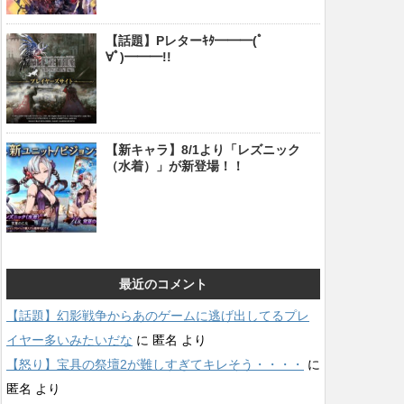
【話題】Pレターｷﾀ━━━(ﾟ
∀ﾟ)━━━!!
【新キャラ】8/1より「レズニック
（水着）」が新登場！！
最近のコメント
【話題】幻影戦争からあのゲームに逃げ出してるプレ
イヤー多いみたいだな
に
匿名
より
【怒り】宝具の祭壇2が難しすぎてキレそう・・・・
に
匿名
より