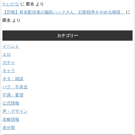
たいだな
に
匿名
より
【悲報】有名配信者の脳筋ハンクさん、幻影戦争をやめる模様…
に
匿名
より
カテゴリー
イベント
エロ
ガチャ
キャラ
ネタ・雑談
バグ・不具合
不満・要望
公式情報
声・デザイン
攻略情報
未分類