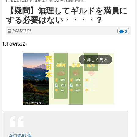
FFBE幻影戦争 攻略まとめGS
>
攻略情報
>
【疑問】無理してギルドを満員に
する必要はない・・・・？
2023/07/05
2
[showrss2]
詳しく見る
arrow_forward_ios
M
u
t
#幻影戦争