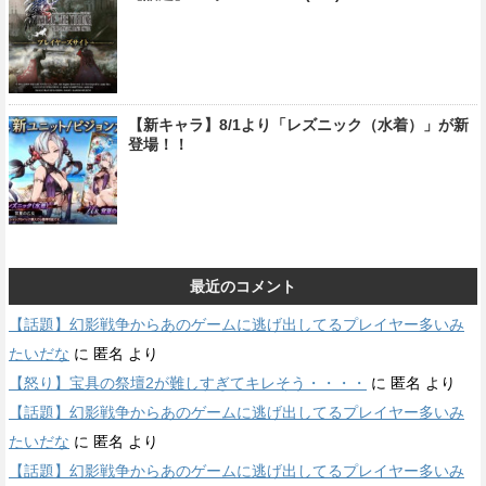
【新キャラ】8/1より「レズニック（水着）」が新
登場！！
最近のコメント
【話題】幻影戦争からあのゲームに逃げ出してるプレイヤー多いみ
たいだな
に
匿名
より
【怒り】宝具の祭壇2が難しすぎてキレそう・・・・
に
匿名
より
【話題】幻影戦争からあのゲームに逃げ出してるプレイヤー多いみ
たいだな
に
匿名
より
【話題】幻影戦争からあのゲームに逃げ出してるプレイヤー多いみ