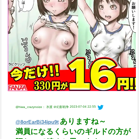
2023-07-04 22:55
@hiwa_crazynoize： 氷渡 ＠幻影戦争
ありますね～
@8orEarBi34ipu9t
満員になるくらいのギルドの方が