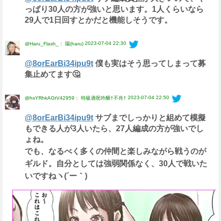
っぱり30人の方が強いと思います。1人くらいなら
29人で1日回すとかだと機能しそうです。
2023-07-04 22:30
@Haru_Flash_： 陽(haru)
@8orEarBi34ipu9t
僕も実はそう思ってしまって募
集止めてます🤔
2023-07-04 22:50
@hsYRhkAGtV42959： 特級過呪吟醸†不肖†
@8orEarBi34ipu9t
サブまでしっかりと組めて模擬
もできる人が3人いたら、27人編成の方が強いでし
ょね。
でも、なるべく多くの仲間と楽しみながら戦うのが
ギルド。自分としては強弱関係なく、30人で戦いた
いですねヽ(´ー｀)