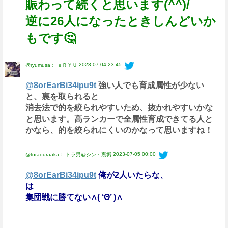
賑わって続くと思います(^^)/
逆に26人になったときしんどいか
もです🤔
2023-07-04 23:45
@ryumusa： ｓＲＹＵ
@8orEarBi34ipu9t
強い人でも育成属性が少ない
と、裏を取られると
消去法で的を絞られやすいため、抜かれやすいかな
と思います。高ランカーで全属性育成できてる人と
かなら、的を絞られにくいのかなって思いますね！
2023-07-05 00:00
@toraouraaka： トラ男@シン・裏垢
@8orEarBi34ipu9t
俺が2人いたらな、
は
集団戦に勝てない∧( ‘Θ’ )∧