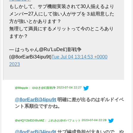
e
もしかして、サブ機能実装されて30人揃えるより
メンバー27人にして強い人がサブを３組用意した
方が強いとかあります？
無理して満員にするメリットって今のところあり
ますか？
— はっちゃん@Ru’LuDe幻影戦争
(@8orEarBi34ipu9t)
Tue Jul 04 13:14:53 +0000
2023
2023-07-04 22:27
@Mispple： ゆゆき@幻影戦争
@8orEarBi34ipu9t
明確に差が出るのはギルドイベ
ント系順位ですかね。
2023-07-04 22:28
@aHQY2blD248uMiZ： ぷれみお@ボバフェット
@8orEarBi34ipu9t
サブ編成負担が大きいので、や