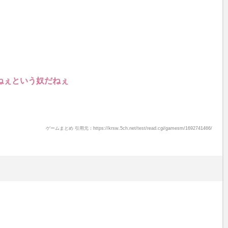
ねぇという奴だねぇ
ゲームまとめ 引用元：https://krsw.5ch.net/test/read.cgi/gamesm/1692741466/