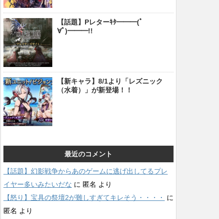
【話題】Pレターｷﾀ━━━(ﾟ
∀ﾟ)━━━!!
【新キャラ】8/1より「レズニック
（水着）」が新登場！！
最近のコメント
【話題】幻影戦争からあのゲームに逃げ出してるプレ
イヤー多いみたいだな
に
匿名
より
【怒り】宝具の祭壇2が難しすぎてキレそう・・・・
に
匿名
より