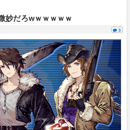
微妙だろwｗｗｗｗｗ
3