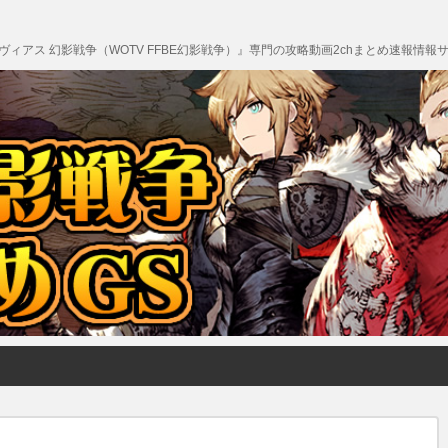
エクスヴィアス 幻影戦争（WOTV FFBE幻影戦争）』専門の攻略動画2chまとめ速報情報