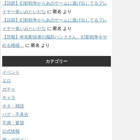
【話題】幻影戦争からあのゲームに逃げ出してるプレ
イヤー多いみたいだな
に
匿名
より
【話題】幻影戦争からあのゲームに逃げ出してるプレ
イヤー多いみたいだな
に
匿名
より
【悲報】有名配信者の脳筋ハンクさん、幻影戦争をや
める模様…
に
匿名
より
カテゴリー
イベント
エロ
ガチャ
キャラ
ネタ・雑談
バグ・不具合
不満・要望
公式情報
声・デザイン