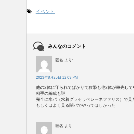
-
イベント
みんなのコメント
匿名
より:
2023年8月25日 12:03 PM
他の2体に守られてばかりで攻撃も他2体が率先して
相手の編成も謎
完全に水パ（水着グラセラペレーネファリス）で見
もしくはよく見る闇パでやってほしかった
匿名
より: