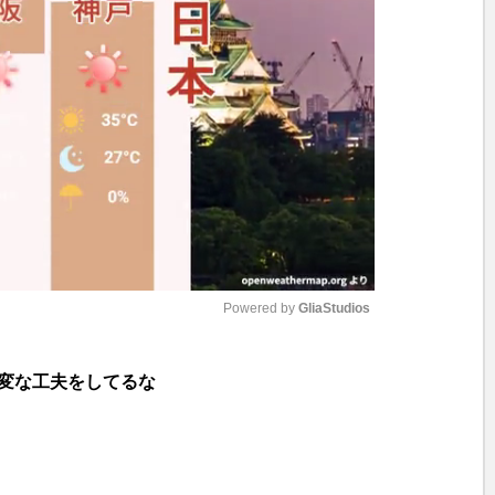
Powered by 
GliaStudios
M
変な工夫をしてるな
u
t
e