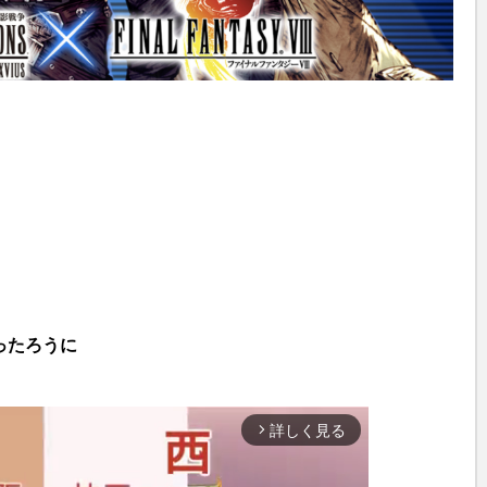
ったろうに
詳しく見る
arrow_forward_ios