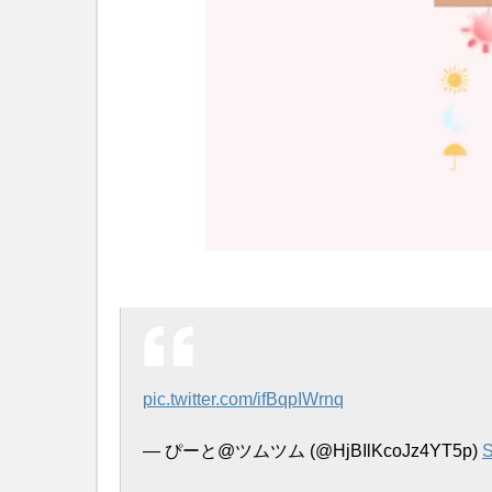
pic.twitter.com/ifBqpIWrnq
— ぴーと@ツムツム (@HjBIlKcoJz4YT5p)
S