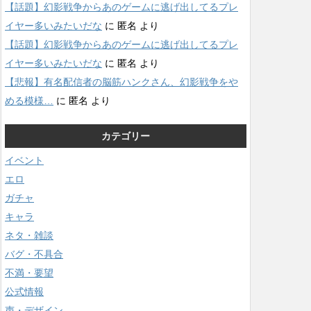
【話題】幻影戦争からあのゲームに逃げ出してるプレ
イヤー多いみたいだな
に
匿名
より
【話題】幻影戦争からあのゲームに逃げ出してるプレ
イヤー多いみたいだな
に
匿名
より
【悲報】有名配信者の脳筋ハンクさん、幻影戦争をや
める模様…
に
匿名
より
カテゴリー
イベント
エロ
ガチャ
キャラ
ネタ・雑談
バグ・不具合
不満・要望
公式情報
声・デザイン