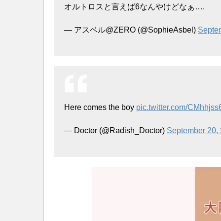
オルトロスと言えば6なんやけどなぁ….
— アスベル@ZERO (@SophieAsbel)
Septe
Here comes the boy
pic.twitter.com/CMhhjs
— Doctor (@Radish_Doctor)
September 20,