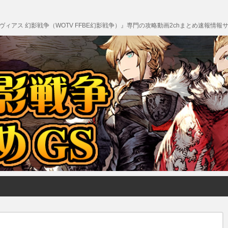
エクスヴィアス 幻影戦争（WOTV FFBE幻影戦争）』専門の攻略動画2chまとめ速報情報