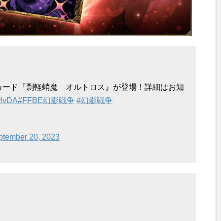
ジョンカード『剽軽蛸魔 オルトロス』が登場！詳細はお知
0HvDA
#FFBE幻影戦争
#幻影戦争
ptember 20, 2023