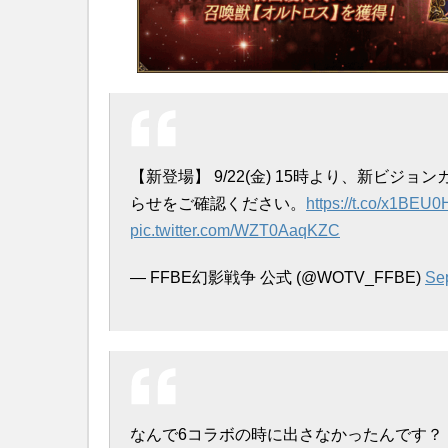
【新登場】 9/22(金) 15時より、新ビ
らせをご確認ください。
https://t.co/x1BEU
pic.twitter.com/WZT0AaqKZC
— FFBE幻影戦争 公式 (@WOTV_FFBE)
Se
なんで6コラボの時に出さなかったんです？