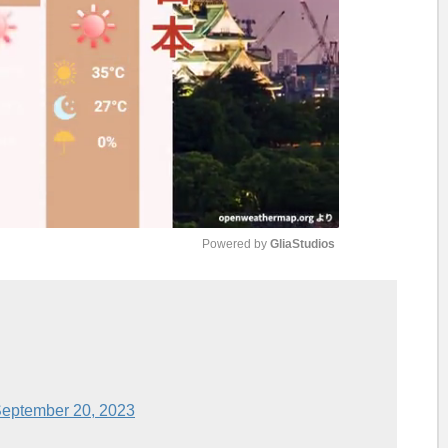
Powered by 
GliaStudios
M
u
t
e
eptember 20, 2023