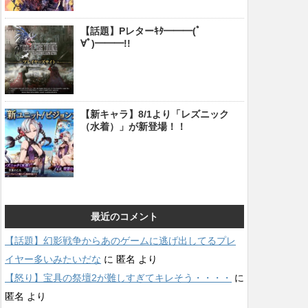
【話題】Pレターｷﾀ━━━(ﾟ
∀ﾟ)━━━!!
【新キャラ】8/1より「レズニック
（水着）」が新登場！！
最近のコメント
【話題】幻影戦争からあのゲームに逃げ出してるプレ
イヤー多いみたいだな
に
匿名
より
【怒り】宝具の祭壇2が難しすぎてキレそう・・・・
に
匿名
より