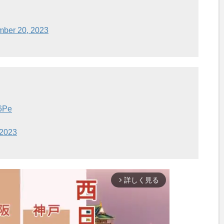
mber 20, 2023
s6Pe
 2023
詳しく見る
arrow_forward_ios