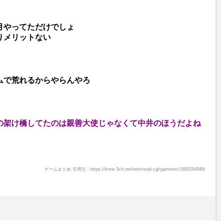
e
月やってただけでしょ
りメリットない
ムで荒れるからやらんやろ
の架け橋してたのは親善大使じゃなくて中井のほうだよね
ゲームまとめ 引用元：https://krsw.5ch.net/test/read.cgi/gamesm/1695294580/