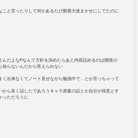
なこと言ったりして何かあるたび親善大使まかせにしてたのに
うんだよなPなんて方針を決めたらあと内容詰めるのは開発の
ら知らないんだから答えられない
まく出来なくてノート見せながら勉強中で…とか言っちゃって
いから良く話したであろうキャラ原案の話とか自分が得意とす
かっただろうに