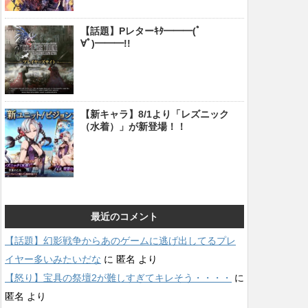
【話題】Pレターｷﾀ━━━(ﾟ
∀ﾟ)━━━!!
【新キャラ】8/1より「レズニック
（水着）」が新登場！！
最近のコメント
【話題】幻影戦争からあのゲームに逃げ出してるプレ
イヤー多いみたいだな
に
匿名
より
【怒り】宝具の祭壇2が難しすぎてキレそう・・・・
に
匿名
より