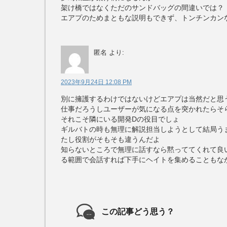
架け橋ではなくただのサンドバッグの間違いでは？
エアプのためまともな説明もできず、トンチンカン
匿名
より:
2023年9月24日 12:08 PM
別に擁護するわけではないけどエアプは当然だと思
仕事だろうしユーザーが気になる点を突かれたらそ
それこそ隣にいる開発Dの役目でしょ
ギルバトの時も無理に解説担当しようとして結局う
たし役割がそもそも違うんだよ
知らないところで無理に話すなら黙っててくれて良
る範囲で会話すれば下手にヘイトを集めることもな
この記事どう思う？