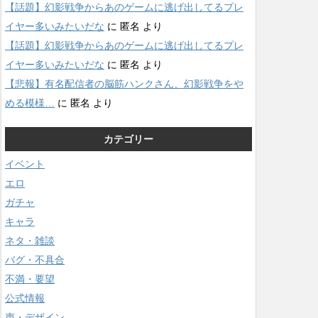
【話題】幻影戦争からあのゲームに逃げ出してるプレ
イヤー多いみたいだな
に
匿名
より
【話題】幻影戦争からあのゲームに逃げ出してるプレ
イヤー多いみたいだな
に
匿名
より
【悲報】有名配信者の脳筋ハンクさん、幻影戦争をや
める模様…
に
匿名
より
カテゴリー
イベント
エロ
ガチャ
キャラ
ネタ・雑談
バグ・不具合
不満・要望
公式情報
声・デザイン