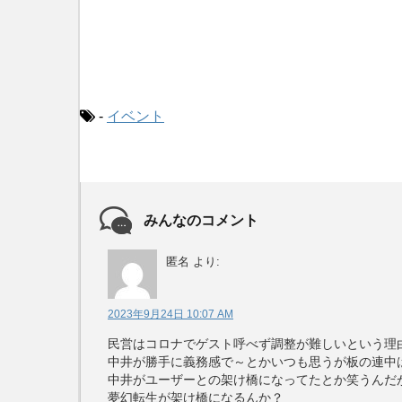
-
イベント
みんなのコメント
匿名
より:
2023年9月24日 10:07 AM
民営はコロナでゲスト呼べず調整が難しいという理
中井が勝手に義務感で～とかいつも思うが板の連中
中井がユーザーとの架け橋になってたとか笑うんだ
夢幻転生が架け橋になるんか？