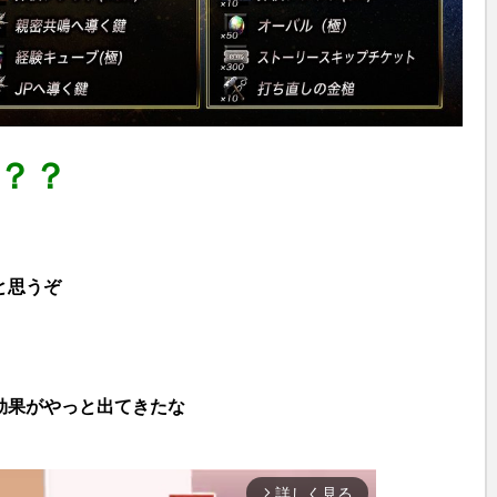
？？
と思うぞ
効果がやっと出てきたな
詳しく見る
arrow_forward_ios