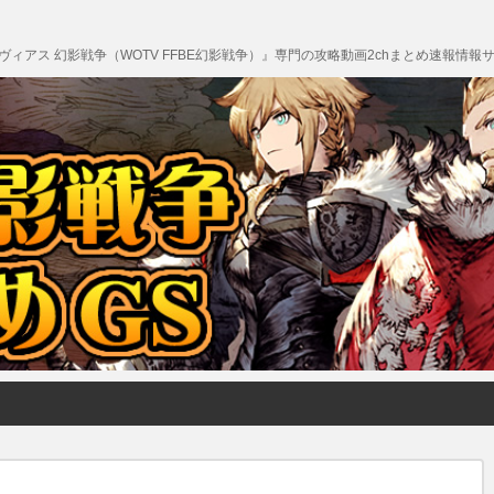
エクスヴィアス 幻影戦争（WOTV FFBE幻影戦争）』専門の攻略動画2chまとめ速報情報