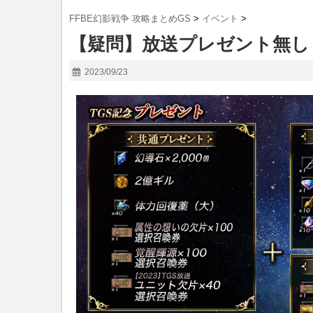
FFBE幻影戦争 攻略まとめGS
>
イベント
>
【疑問】放送プレゼント無し
2023/09/23