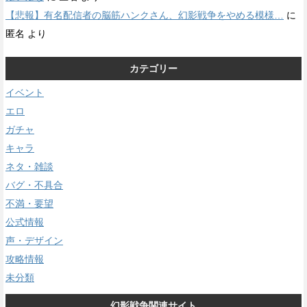
【悲報】有名配信者の脳筋ハンクさん、幻影戦争をやめる模様…
に
匿名
より
カテゴリー
イベント
エロ
ガチャ
キャラ
ネタ・雑談
バグ・不具合
不満・要望
公式情報
声・デザイン
攻略情報
未分類
幻影戦争関連サイト