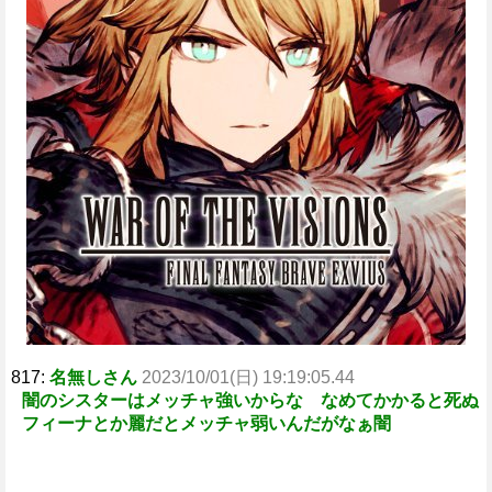
e
817:
名無しさん
2023/10/01(日) 19:19:05.44
闇のシスターはメッチャ強いからな なめてかかると死ぬ
フィーナとか麗だとメッチャ弱いんだがなぁ闇