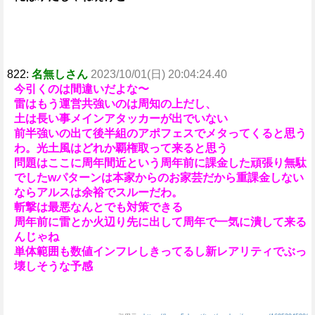
822:
名無しさん
2023/10/01(日) 20:04:24.40
今引くのは間違いだよな〜
雷はもう運営共強いのは周知の上だし、
土は長い事メインアタッカーが出でいない
前半強いの出て後半組のアポフェスでメタってくると思う
わ。光土風はどれか覇権取って来ると思う
問題はここに周年間近という周年前に課金した頑張り無駄
でしたwパターンは本家からのお家芸だから重課金しない
ならアルスは余裕でスルーだわ。
斬撃は最悪なんとでも対策できる
周年前に雷とか火辺り先に出して周年で一気に潰して来る
んじゃね
単体範囲も数値インフレしきってるし新レアリティでぶっ
壊しそうな予感