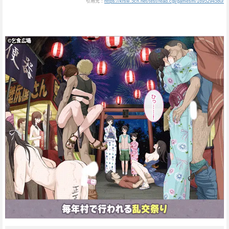
引用元：
https://krsw.5ch.net/test/read.cgi/gamesm/1695294580/