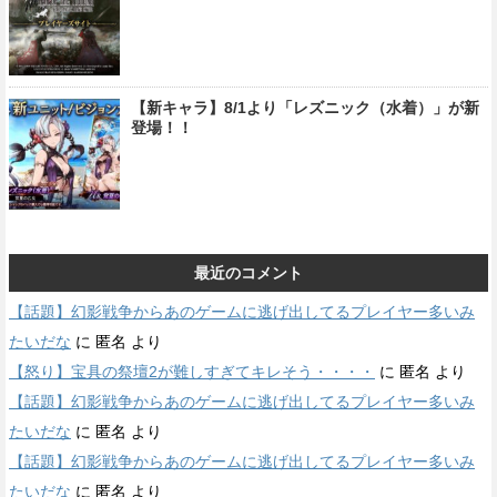
【新キャラ】8/1より「レズニック（水着）」が新
登場！！
最近のコメント
【話題】幻影戦争からあのゲームに逃げ出してるプレイヤー多いみ
たいだな
に
匿名
より
【怒り】宝具の祭壇2が難しすぎてキレそう・・・・
に
匿名
より
【話題】幻影戦争からあのゲームに逃げ出してるプレイヤー多いみ
たいだな
に
匿名
より
【話題】幻影戦争からあのゲームに逃げ出してるプレイヤー多いみ
たいだな
に
匿名
より