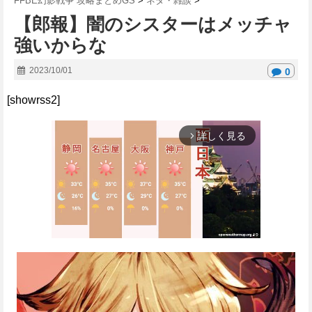
FFBE幻影戦争 攻略まとめGS
>
ネタ・雑談
>
【郎報】闇のシスターはメッチャ
強いからな
2023/10/01
0
[showrss2]
詳しく見る
arrow_forward_ios
M
u
t