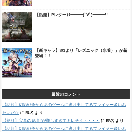
【話題】Pレターｷﾀ━━━(ﾟ∀ﾟ)━━━!!
【新キャラ】8/1より「レズニック（水着）」が新
登場！！
最近のコメント
【話題】幻影戦争からあのゲームに逃げ出してるプレイヤー多いみ
たいだな
に
匿名
より
【怒り】宝具の祭壇2が難しすぎてキレそう・・・・
に
匿名
より
【話題】幻影戦争からあのゲームに逃げ出してるプレイヤー多いみ