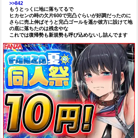
>>842
もうとっくに地に落ちてるで
ヒカセンの時の欠片600で完凸ぐらいが好調だったのに
さらに売上伸ばそうと完凸ゴールを遥か彼方に設けて地
の底に落ちたのは残念やな
これでは復帰勢も新規勢も呼び込めないし詰んでます