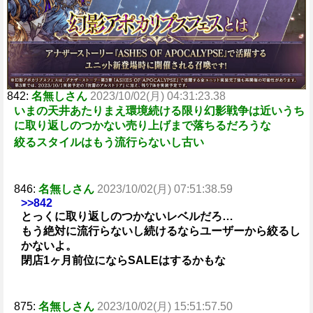
e
842:
名無しさん
2023/10/02(月) 04:31:23.38
いまの天井あたりまえ環境続ける限り幻影戦争は近いうち
に取り返しのつかない売り上げまで落ちるだろうな
絞るスタイルはもう流行らないし古い
846:
名無しさん
2023/10/02(月) 07:51:38.59
>>842
とっくに取り返しのつかないレベルだろ…
もう絶対に流行らないし続けるならユーザーから絞るし
かないよ。
閉店1ヶ月前位にならSALEはするかもな
875:
名無しさん
2023/10/02(月) 15:51:57.50