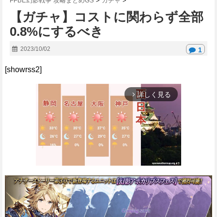
FFBE幻影戦争 攻略まとめGS
>
ガチャ
>
【ガチャ】コストに関わらず全部
0.8%にするべき
2023/10/02
1
[showrss2]
詳しく見る
arrow_forward_ios
M
u
t