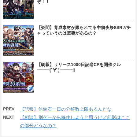
ぞ！！
【疑問】育成素材が限られてる中前夜祭SSRガチ
ャっていうのは需要があるの？
【朗報】リリース1000日記念CPを開催クル
━━━(ﾟ∀ﾟ)━━━!!
PREV
【悲報】信銘石一日の分解数上限あるんだな
NEXT
【相談】別ゲーから移住しようと思うけど幻影はここ
の部分どうなの？