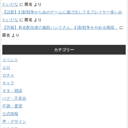
たいだな
に
匿名
より
【話題】幻影戦争からあのゲームに逃げ出してるプレイヤー多いみ
たいだな
に
匿名
より
【悲報】有名配信者の脳筋ハンクさん、幻影戦争をやめる模様…
に
匿名
より
カテゴリー
イベント
エロ
ガチャ
キャラ
ネタ・雑談
バグ・不具合
不満・要望
公式情報
声・デザイン