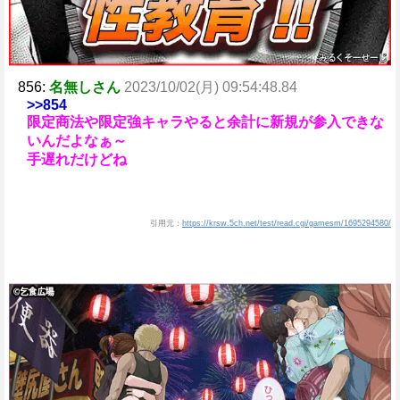
856:
名無しさん
2023/10/02(月) 09:54:48.84
>>854
限定商法や限定強キャラやると余計に新規が参入できな
いんだよなぁ～
手遅れだけどね
引用元：
https://krsw.5ch.net/test/read.cgi/gamesm/1695294580/