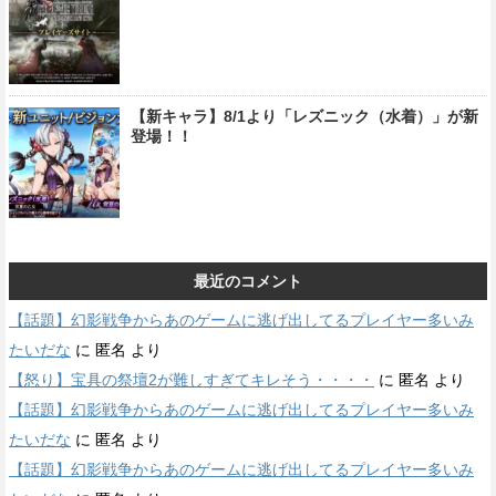
【新キャラ】8/1より「レズニック（水着）」が新
登場！！
最近のコメント
【話題】幻影戦争からあのゲームに逃げ出してるプレイヤー多いみ
たいだな
に
匿名
より
【怒り】宝具の祭壇2が難しすぎてキレそう・・・・
に
匿名
より
【話題】幻影戦争からあのゲームに逃げ出してるプレイヤー多いみ
たいだな
に
匿名
より
【話題】幻影戦争からあのゲームに逃げ出してるプレイヤー多いみ