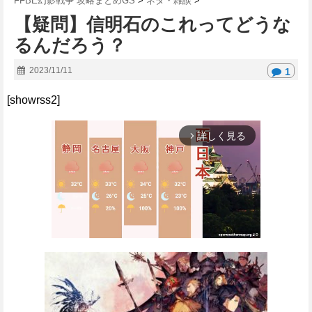
FFBE幻影戦争 攻略まとめGS
>
ネタ・雑談
>
【疑問】信明石のこれってどうな
るんだろう？
2023/11/11
1
[showrss2]
詳しく見る
arrow_forward_ios
M
u
t