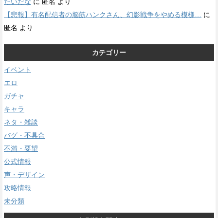
たいだな
に
匿名
より
【悲報】有名配信者の脳筋ハンクさん、幻影戦争をやめる模様…
に
匿名
より
カテゴリー
イベント
エロ
ガチャ
キャラ
ネタ・雑談
バグ・不具合
不満・要望
公式情報
声・デザイン
攻略情報
未分類