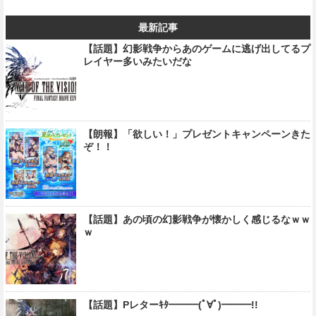
最新記事
【話題】幻影戦争からあのゲームに逃げ出してるプ
レイヤー多いみたいだな
【朗報】「欲しい！」プレゼントキャンペーンきた
ぞ！！
【話題】あの頃の幻影戦争が懐かしく感じるなｗｗ
ｗ
【話題】Pレターｷﾀ━━━(ﾟ∀ﾟ)━━━!!