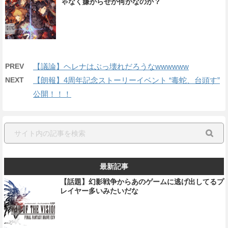
ゃなく嫌がらせか何かなのか？
PREV
【議論】ヘレナはぶっ壊れだろうなwwwwww
NEXT
【朗報】4周年記念ストーリーイベント “毒蛇、台頭す”
公開！！！
最新記事
【話題】幻影戦争からあのゲームに逃げ出してるプ
レイヤー多いみたいだな