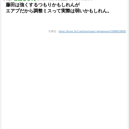
藤田は強くするつもりかもしれんが
エアプだから調整ミスって実際は弱いかもしれん。
引用元：
https://krsw.5ch.net/test/read.cgi/gamesm/1699610800/