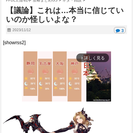
FFBE幻影戦争 攻略まとめGS
>
ネタ・雑談
>
【議論】これは…本当に信じてい
いのか怪しいよな？
2023/11/12
3
[showrss2]
詳しく見る
arrow_forward_ios
M
u
t