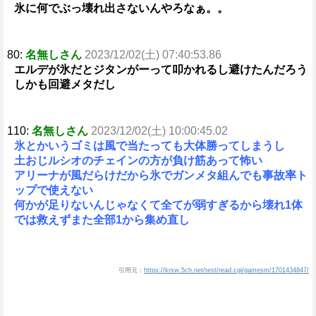
氷に何でぶっ壊れ出さないんやろなぁ。。
80:
名無しさん
2023/12/02(土) 07:40:53.86
エルデが氷だとジタンがーって叩かれるし避けたんだろう
しかも回避メタだし
110:
名無しさん
2023/12/02(土) 10:00:45.02
氷とかいうゴミは風で当たっても大体勝ってしまうし
土おじルシオのチェインの方が負け筋あって怖い
アリーナが風だらけだから氷でガンメタ組んでも事故率ト
ップで使えない
何かが足りないんじゃなくて全てが弱すぎるから壊れ1体
では救えずまた全部1から集め直し
引用元：
https://krsw.5ch.net/test/read.cgi/gamesm/1701434847/