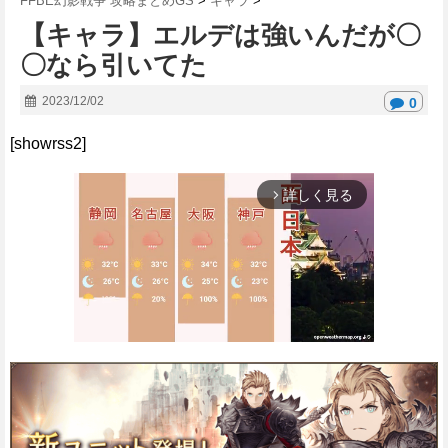
FFBE幻影戦争 攻略まとめGS
>
キャラ
>
【キャラ】エルデは強いんだが〇
〇なら引いてた
2023/12/02
0
[showrss2]
詳しく見る
arrow_forward_ios
M
u
t