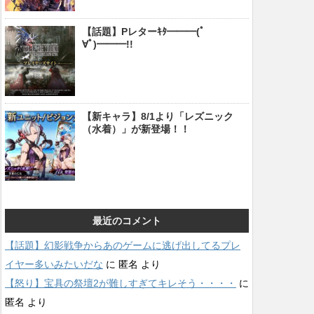
【話題】Pレターｷﾀ━━━(ﾟ
∀ﾟ)━━━!!
【新キャラ】8/1より「レズニック
（水着）」が新登場！！
最近のコメント
【話題】幻影戦争からあのゲームに逃げ出してるプレ
イヤー多いみたいだな
に
匿名
より
【怒り】宝具の祭壇2が難しすぎてキレそう・・・・
に
匿名
より