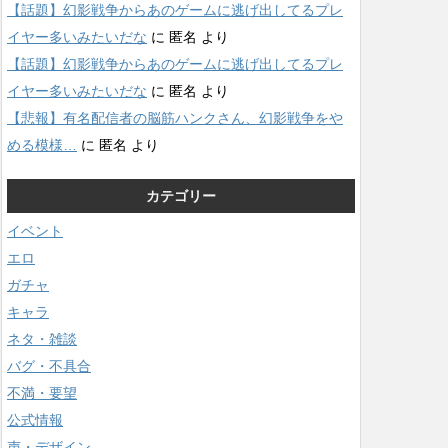
【話題】幻影戦争からあのゲームに逃げ出してるプレ
イヤー多いみたいだな
に
匿名
より
【話題】幻影戦争からあのゲームに逃げ出してるプレ
イヤー多いみたいだな
に
匿名
より
【悲報】有名配信者の脳筋ハンクさん、幻影戦争をや
める模様…
に
匿名
より
カテゴリー
イベント
エロ
ガチャ
キャラ
ネタ・雑談
バグ・不具合
不満・要望
公式情報
声・デザイン