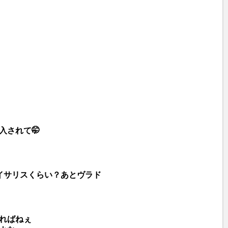
e
入されて🤭
イサリスくらい？あとヴラド
ればねぇ