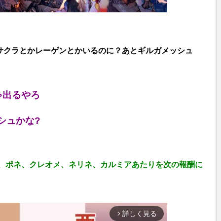
サクラとかレーゲンとかいるのに？あとギルガメッシュ
ゃ出るやろ
シュかな?
ー、ポネ、クレオメ、ネリネ、カルミアあたりを次の報酬に
詳しく見る
arrow_forward_ios