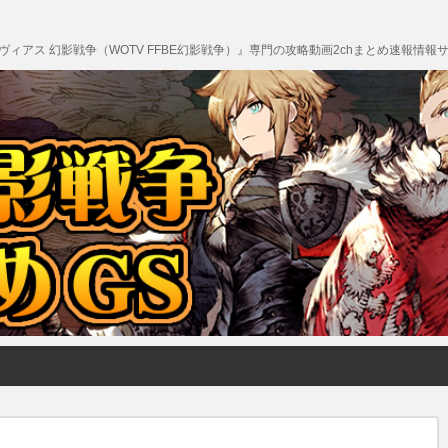
エクスヴィアス 幻影戦争（WOTV FFBE幻影戦争）』専門の攻略動画2chまとめ速報情報