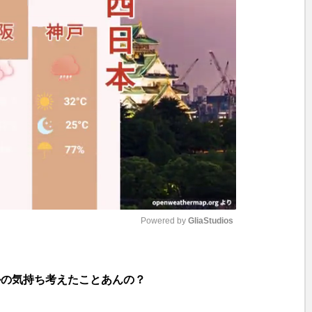
Powered by 
GliaStudios
M
ルの気持ち考えたことあんの？
u
t