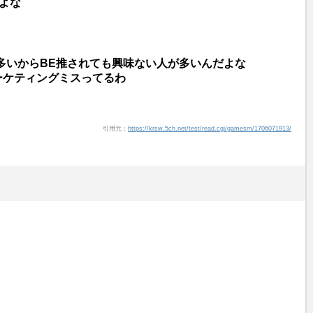
よな
が多いからBE推されても興味ない人が多いんだよな
マーケティングミスってるわ
引用元：
https://krsw.5ch.net/test/read.cgi/gamesm/1706071913/