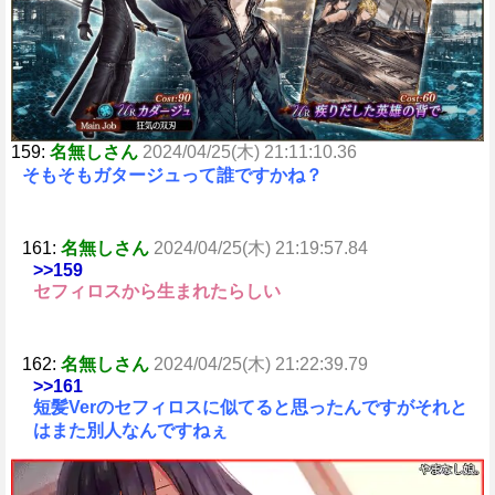
e
159:
名無しさん
2024/04/25(木) 21:11:10.36
そもそもガタージュって誰ですかね？
161:
名無しさん
2024/04/25(木) 21:19:57.84
>>159
セフィロスから生まれたらしい
162:
名無しさん
2024/04/25(木) 21:22:39.79
>>161
短髪Verのセフィロスに似てると思ったんですがそれと
はまた別人なんですねぇ