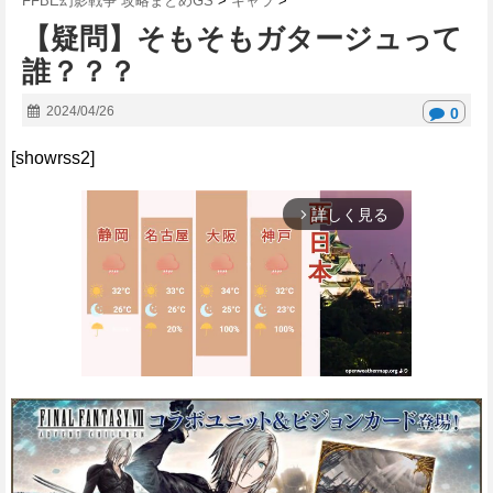
FFBE幻影戦争 攻略まとめGS
>
キャラ
>
【疑問】そもそもガタージュって
誰？？？
2024/04/26
0
[showrss2]
詳しく見る
arrow_forward_ios
M
u
t