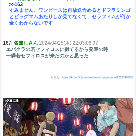
>>163
すみません、ワンピースは再放送含めるとドフラミンゴ
とビッグマムあたりしか見てなくて、セラフィムが何か
全くわからないです
167:
名無しさん
2024/04/25(木) 22:03:08.97
エバクラの若セフィロスに似てるから発表の時
一瞬若セフィロスが来たのかと思った
引用元：
https://krsw.5ch.net/test/read.cgi/gamesm/1713598865/