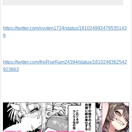
https://twitter.com/syuten1724/status/181024992479535143
9
https://twitter.com/fniiRseRam24394/status/1810248362542
923863