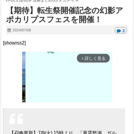
FFBE幻影戦争 攻略まとめGS
>
ガチャ
>
【期待】転生祭開催記念の幻影ア
ポカリプスフェスを開催！
2024/07/08
3
[showrss2]
詳しく見る
arrow_forward_ios
M
u
t
【召喚更新】7/9(火) 15時より、「風雲怒涛 ガル