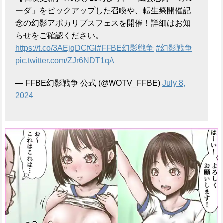
e
ーダ」をピックアップした召喚や、転生祭開催記
念の幻影アポカリプスフェスを開催！詳細はお知
らせをご確認ください。
https://t.co/3AEjqDCfGl
#FFBE幻影戦争
#幻影戦争
pic.twitter.com/ZJr6NDT1qA
— FFBE幻影戦争 公式 (@WOTV_FFBE)
July 8,
2024