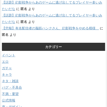
【話題】幻影戦争からあのゲームに逃げ出してるプレイヤー多いみ
たいだな
に
匿名
より
【話題】幻影戦争からあのゲームに逃げ出してるプレイヤー多いみ
たいだな
に
匿名
より
【悲報】有名配信者の脳筋ハンクさん、幻影戦争をやめる模様…
に
匿名
より
カテゴリー
イベント
エロ
ガチャ
キャラ
ネタ・雑談
バグ・不具合
不満・要望
公式情報
声・デザイン