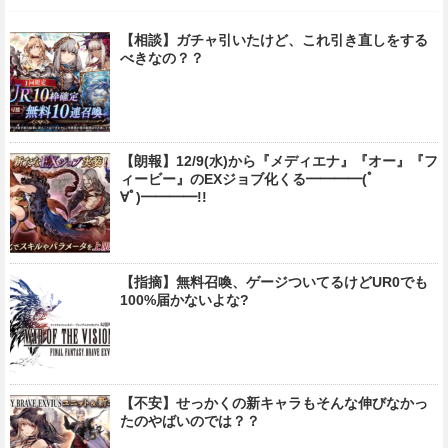
【相談】ガチャ引いたけど、これ引き直しをする
べきなの？？
【朗報】12/9(水)から『メディエナ』『オー』『フ
ィービー』のEXジョブ化くる━━━━(ﾟ
∀ﾟ)━━━━!!
【指摘】無料召喚、ゲージついてるけどUR0でも
100%届かないよな?
【不安】せっかくの新キャラもそんな伸びなかっ
たのやばいのでは？？