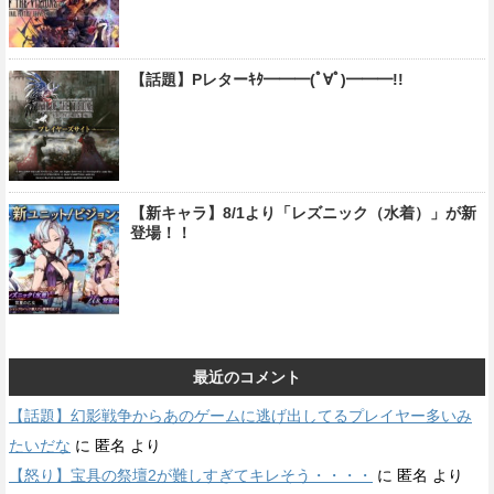
【話題】Pレターｷﾀ━━━(ﾟ∀ﾟ)━━━!!
【新キャラ】8/1より「レズニック（水着）」が新
登場！！
最近のコメント
【話題】幻影戦争からあのゲームに逃げ出してるプレイヤー多いみ
たいだな
に
匿名
より
【怒り】宝具の祭壇2が難しすぎてキレそう・・・・
に
匿名
より