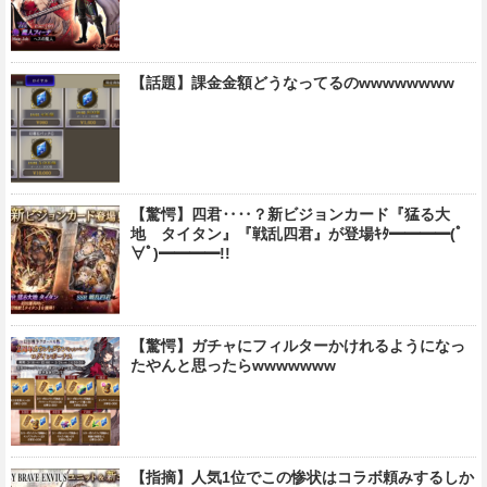
【話題】課金金額どうなってるのwwwwwwww
【驚愕】四君‥‥？新ビジョンカード『猛る大
地 タイタン』『戦乱四君』が登場ｷﾀ━━━━(ﾟ
∀ﾟ)━━━━!!
【驚愕】ガチャにフィルターかけれるようになっ
たやんと思ったらwwwwwww
【指摘】人気1位でこの惨状はコラボ頼みするしか