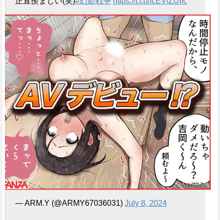
正直羨ましい(笑)
#幻影戦争
https://t.co/fcEViZUIfc
— ARM.Y (@ARMY67036031)
July 8, 2024