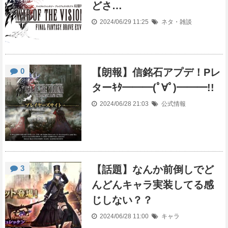
どさ…
2024/06/29 11:25
ネタ・雑談
0
【朗報】信銘石アプデ！Pレ
ターｷﾀ━━━(ﾟ∀ﾟ)━━━!!
2024/06/28 21:03
公式情報
3
【話題】なんか前倒しでど
んどんキャラ実装してる感
じしない？？
2024/06/28 11:00
キャラ