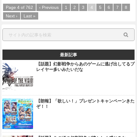
Page 4 of 762
‹ Previous
1
2
3
4
5
6
7
8
Next ›
Last »
最新記事
【話題】幻影戦争からあのゲームに逃げ出してるプ
レイヤー多いみたいだな
【朗報】「欲しい！」プレゼントキャンペーンきた
ぞ！！