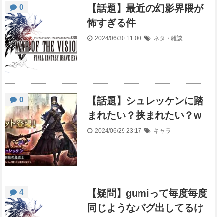
0
【話題】最近の幻影界隈が
怖すぎる件
2024/06/30 11:00
ネタ・雑談
0
【話題】シュレッケンに踏
まれたい？挟まれたい？w
2024/06/29 23:17
キャラ
4
【疑問】gumiって毎度毎度
同じようなバグ出してるけ