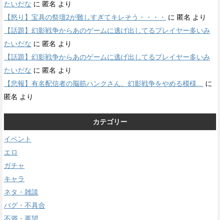
たいだな
に
匿名
より
【怒り】宝具の祭壇2が難しすぎてキレそう・・・・
に
匿名
より
【話題】幻影戦争からあのゲームに逃げ出してるプレイヤー多いみ
たいだな
に
匿名
より
【話題】幻影戦争からあのゲームに逃げ出してるプレイヤー多いみ
たいだな
に
匿名
より
【悲報】有名配信者の脳筋ハンクさん、幻影戦争をやめる模様…
に
匿名
より
カテゴリー
イベント
エロ
ガチャ
キャラ
ネタ・雑談
バグ・不具合
不満・要望